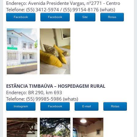
Endereço: Avenida Presidente Vargas, n°2771 - Centro
Telefone: (55) 3412-5974 / (55) 99154-8176 (whats)
Facebook
Facebook
Site
Rotas
ESTÂNCIA TIMBAÚVA – HOSPEDAGEM RURAL
Endereço: BR 290, km 693
Telefone: (55) 99985-5986 (whats)
Instagram
Facebook
E-mail
Rotas