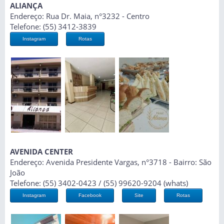
ALIANÇA
Endereço: Rua Dr. Maia, n°3232 - Centro
Telefone: (55) 3412-3839
Instagram
Rotas
AVENIDA CENTER
Endereço: Avenida Presidente Vargas, n°3718 - Bairro: São
João
Telefone: (55) 3402-0423 / (55) 99620-9204 (whats)
Instagram
Facebook
Site
Rotas